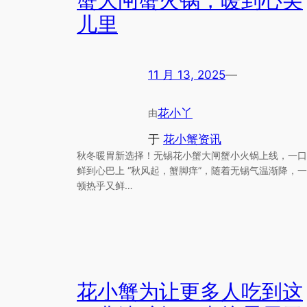
蟹大闸蟹火锅，暖到心尖
儿里
11 月 13, 2025
—
花小丫
由
于
花小蟹资讯
秋冬暖胃新选择！无锡花小蟹大闸蟹小火锅上线，一口
鲜到心巴上 “秋风起，蟹脚痒”，随着无锡气温渐降，一
顿热乎又鲜…
花小蟹为让更多人吃到这