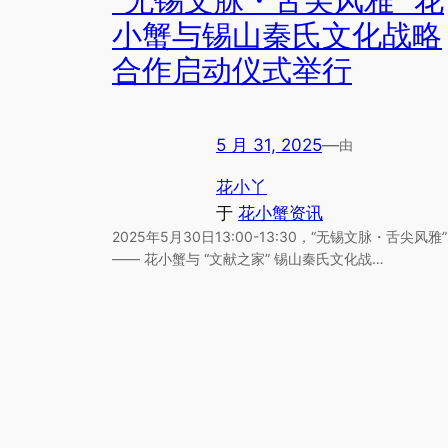
“无锡文脉・舌尖风雅” 花
小蟹与锡山秦氏文化战略
合作启动仪式举行​​
5 月 31, 2025
—
由
花小丫
于
花小蟹资讯
2025年5月30日13:00-13:30，“无锡文脉・舌尖风雅”
—— 花小蟹与 “文献之家” 锡山秦氏文化战…