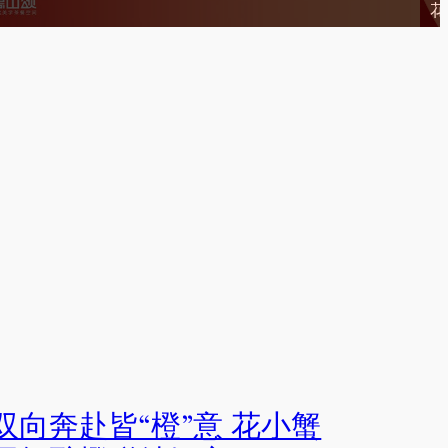
双向奔赴皆“橙”意 花小蟹