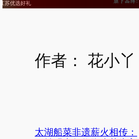
花小蟹醉蟹累计销量5000000只
作者：
花小丫
太湖船菜非遗薪火相传：