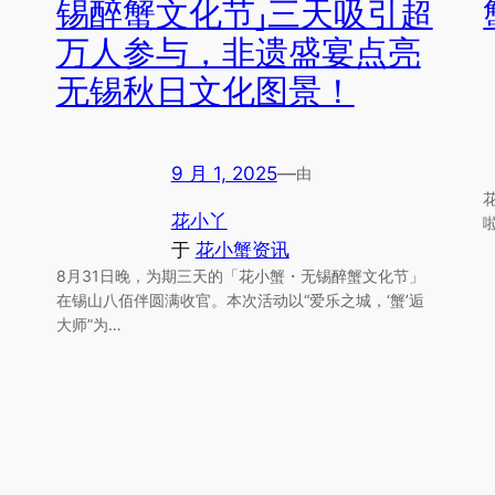
锡醉蟹文化节」三天吸引超
万人参与，非遗盛宴点亮
无锡秋日文化图景！
9 月 1, 2025
—
由
花小丫
啦
于
花小蟹资讯
8月31日晚，为期三天的「花小蟹・无锡醉蟹文化节」
在锡山八佰伴圆满收官。本次活动以“爱乐之城，‘蟹’逅
大师”为…