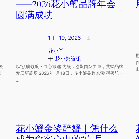
——2026花小蟹品牌年会
圆满成功
1 月 19, 2026
—
由
花小丫
于
花小蟹资讯
表
以“骐骥领航・同心致远”为核，凝聚团队力量，共绘品牌
式
发展新蓝图 2026年1月18日，花小蟹品牌以“骐骥领航・
…
花小蟹金奖醉蟹｜凭什么