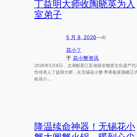
丁益明大师收陶晓英为入
室弟子
5 月 8, 2026
—
由
花小丫
于
花小蟹资讯
2026年5月8日，太湖船菜江苏省级非物质文化遗产代
性传承人丁益明大师，在无锡花小蟹·苹香船菜酒楼正
收花小…
降温续命神器！无锡花小