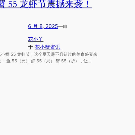
蟹 55 龙虾节震撼来袭！
6 月 8, 2025
—
由
花小丫
于
花小蟹资讯
花小蟹 55 龙虾节，这个夏天最不容错过的美食盛宴来
！​ 鱼 55（元） 虾 55（只） 蟹 55（折），让…