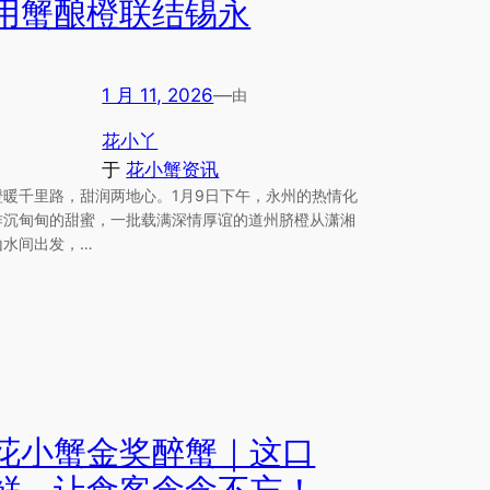
用蟹酿橙联结锡永
1 月 11, 2026
—
由
花小丫
于
花小蟹资讯
橙暖千里路，甜润两地心。1月9日下午，永州的热情化
作沉甸甸的甜蜜，一批载满深情厚谊的道州脐橙从潇湘
山水间出发，…
花小蟹金奖醉蟹｜这口