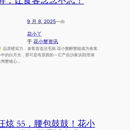
鲜，让食客念念不忘！
9 月 8, 2025
—
由
花小丫
于
花小蟹资讯
品质硬实力，食客首选没毛病 花小蟹醉蟹能成为食客
心中的白月光，那可是有原因的～它产自沙家浜阳澄湖
大闸蟹核心…
狂炫 55，腰包鼓鼓！花小