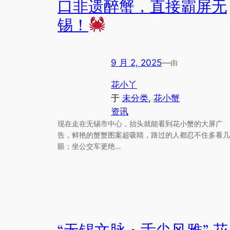
口非遗醉蟹，直接霸屏无
锡！
9 月 2, 2025
—
由
花小丫
于
未分类
, 
花小蟹
资讯
现在走在无锡市中心，抬头就能看到花小蟹的大屏广
告，鲜艳的蟹蟹图案超吸睛，路过的人都忍不住多看几
眼；坐公交车更绝…