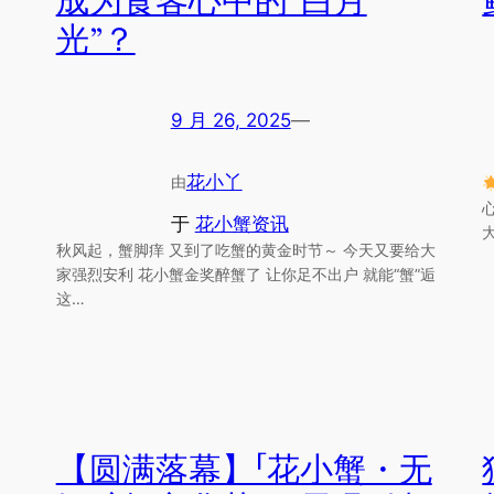
成为食客心中的“白月
光”？
9 月 26, 2025
—
花小丫
由
于
花小蟹资讯
秋风起，蟹脚痒 又到了吃蟹的黄金时节～ 今天又要给大
家强烈安利 花小蟹金奖醉蟹了 让你足不出户 就能“蟹”逅
这…
【圆满落幕】「花小蟹・无