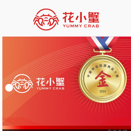
跳
至
内
容