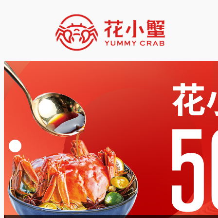
跳
至
内
容