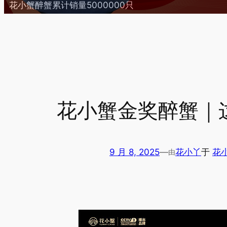
花小蟹醉蟹累计销量5000000只
花小蟹金奖醉蟹｜
9 月 8, 2025
—
花小丫
于
花
由