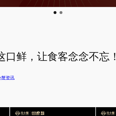
这口鲜，让食客念念不忘
小蟹资讯