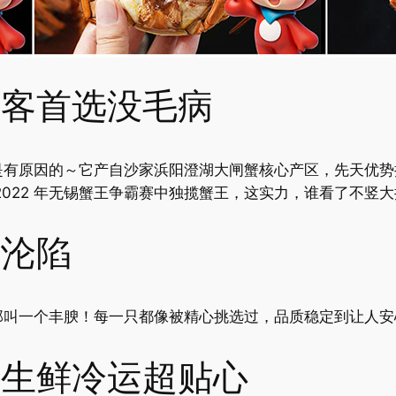
客首选没毛病
是有原因的～它产自沙家浜阳澄湖大闸蟹核心产区，先天优势
2022 年无锡蟹王争霸赛中独揽蟹王，这实力，谁看了不竖
沦陷
那叫一个丰腴！每一只都像被精心挑选过，品质稳定到让人安
生鲜冷运超贴心