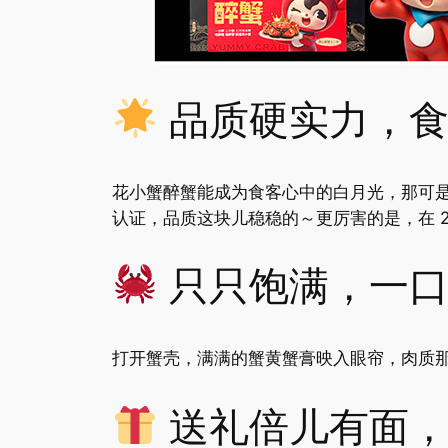
品质硬实力，食
花小蟹醉蟹能成为食客心中的白月光，那可
认证，品质这块儿稳稳的～更厉害的是，在 
只只饱满，一口
打开蟹壳，满满的蟹黄蟹膏映入眼帘，肉质
送礼倍儿有面，