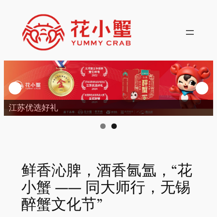
跳
至
内
容
花小蟹醉蟹累计销量500
鲜香沁脾，酒香氤氲，“花
小蟹 —— 同大师行，无锡
醉蟹文化节”