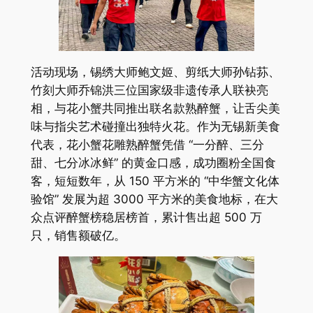
活动现场，锡绣大师鲍文姬、剪纸大师孙钻荪、
竹刻大师乔锦洪三位国家级非遗传承人联袂亮
相，与花小蟹共同推出联名款熟醉蟹，让舌尖美
味与指尖艺术碰撞出独特火花。作为无锡新美食
代表，花小蟹花雕熟醉蟹凭借 “一分醉、三分
甜、七分冰冰鲜” 的黄金口感，成功圈粉全国食
客，短短数年，从 150 平方米的 “中华蟹文化体
验馆” 发展为超 3000 平方米的美食地标，在大
众点评醉蟹榜稳居榜首，累计售出超 500 万
只，销售额破亿。​