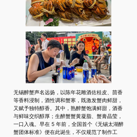
无锡醉蟹声名远扬，以陈年花雕酒佐桂皮、茴香
等香料浸制，酒性调和蟹寒，既激发蟹肉鲜甜，
又赋予独特醇香。其中，熟醉蟹饱满鲜甜，酒香
与鲜味交织醇厚；生醉蟹蟹黄凝脂、蟹膏晶莹，
一口入魂。早在 5 年前，全国首个《无锡太湖醉
蟹团体标准》便在此诞生，不仅规范了制作工